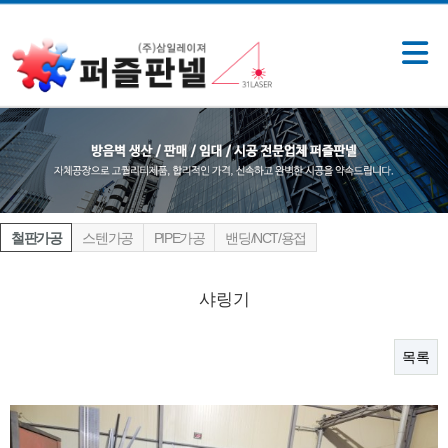
철판가공
스텐가공
PIPE가공
밴딩/NCT/용접
샤링기
목록